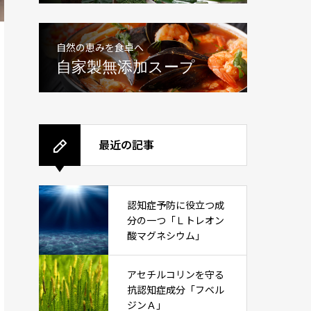
自然の恵みを食卓へ
自家製無添加スープ
最近の記事
認知症予防に役立つ成
分の一つ「Ｌトレオン
酸マグネシウム」
アセチルコリンを守る
抗認知症成分「フベル
ジンＡ」