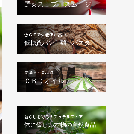
野菜スープ、スムージー
低ＧＩで栄養価が高い
低糖質パン、麺、パスタ
高濃度・高品質
ＣＢＤオイル
暮らしを彩るナチュラルストア
体に優しい本物の自然食品