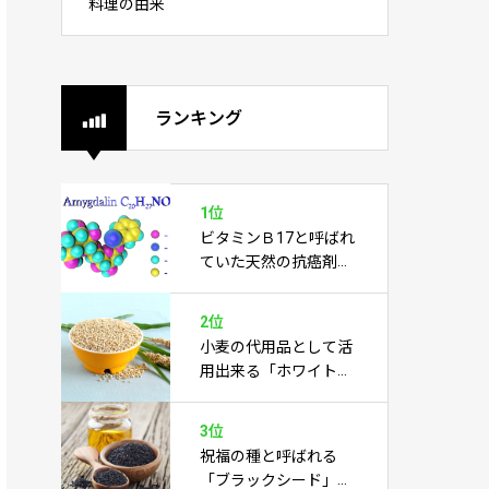
料理の由来
ランキング
1位
ビタミンＢ17と呼ばれ
ていた天然の抗癌剤
「アミグダリン」
2位
小麦の代用品として活
用出来る「ホワイトソ
ルガム」
3位
祝福の種と呼ばれる
「ブラックシード」は