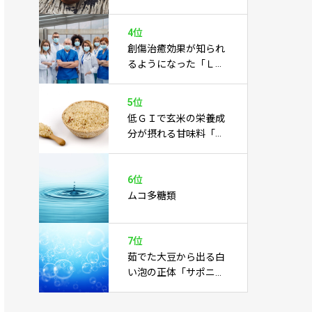
あらゆる病気を癒すこ
とに期待あり
4位
創傷治癒効果が知られ
るようになった「Ｌカ
ルノシン」
5位
低ＧＩで玄米の栄養成
分が摂れる甘味料「玄
米水飴」
6位
ムコ多糖類
7位
茹でた大豆から出る白
い泡の正体「サポニ
ン」とは