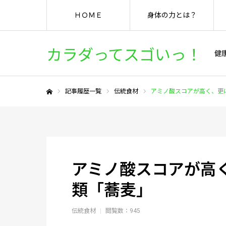
ＨＯＭＥ
身体の力とは？
カラダってスゴいっ！
健
記事履歴一覧
伝統食材
アミノ酸スコアが高く、更
ホーム
アミノ酸スコアが高
類「蕎麦」
伝統食材
閲覧数：945