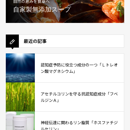
自然の恵みを食卓へ
自家製無添加スープ
最近の記事
認知症予防に役立つ成分の一つ「Ｌトレオ
ン酸マグネシウム」
アセチルコリンを守る抗認知症成分「フベ
ルジンＡ」
神経伝達に関わるリン脂質「ホスファチジ
ルセリン」