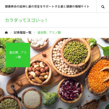
SEARCH
健康寿命の延伸と食の安全をサポートする食と健康の情報サイト
カラダってスゴいっ！
記事履歴一覧
蛋白質、アミノ酸
ホーム
蛋白質、アミ
ノ酸