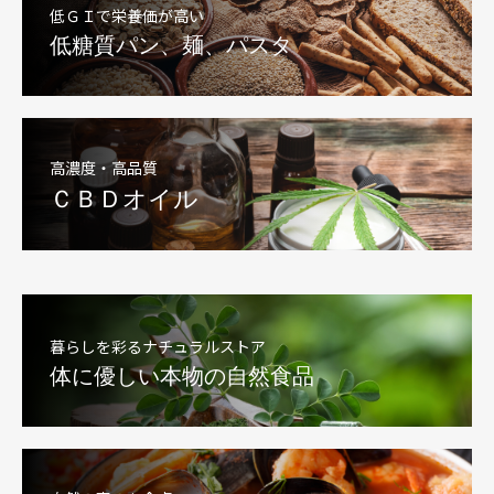
低ＧＩで栄養価が高い
低糖質パン、麺、パスタ
高濃度・高品質
ＣＢＤオイル
暮らしを彩るナチュラルストア
体に優しい本物の自然食品