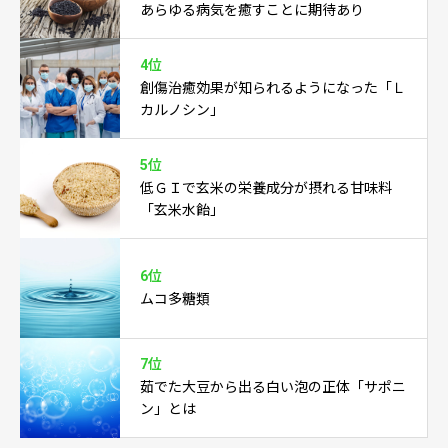
あらゆる病気を癒すことに期待あり
4位
創傷治癒効果が知られるようになった「Ｌ
カルノシン」
5位
低ＧＩで玄米の栄養成分が摂れる甘味料
「玄米水飴」
6位
ムコ多糖類
7位
茹でた大豆から出る白い泡の正体「サポニ
ン」とは