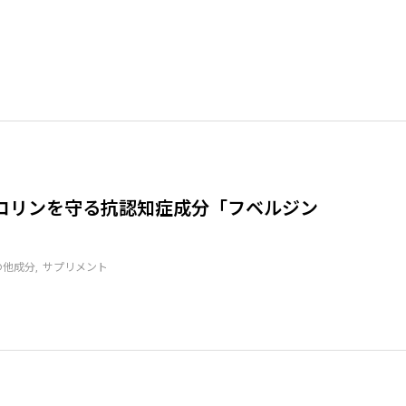
」
コリンを守る抗認知症成分「フベルジン
の他成分
サプリメント