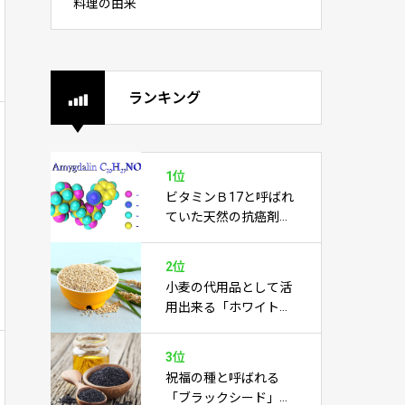
料理の由来
ランキング
1位
ビタミンＢ17と呼ばれ
ていた天然の抗癌剤
「アミグダリン」
2位
小麦の代用品として活
用出来る「ホワイトソ
ルガム」
3位
祝福の種と呼ばれる
「ブラックシード」は