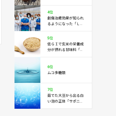
あらゆる病気を癒すこ
とに期待あり
4位
創傷治癒効果が知られ
るようになった「Ｌカ
ルノシン」
5位
低ＧＩで玄米の栄養成
分が摂れる甘味料「玄
米水飴」
6位
ムコ多糖類
7位
茹でた大豆から出る白
い泡の正体「サポニ
ン」とは