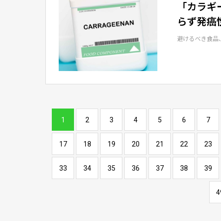
「カラギ
らず発癌
避けるべき食品
1
2
3
4
5
6
7
17
18
19
20
21
22
23
33
34
35
36
37
38
39
4