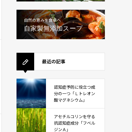
自然の恵みを食卓へ
自家製無添加スープ
最近の記事
認知症予防に役立つ成
分の一つ「Ｌトレオン
酸マグネシウム」
アセチルコリンを守る
抗認知症成分「フベル
ジンＡ」