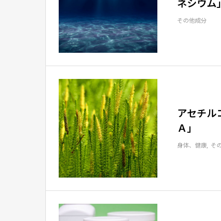
ネシウム
その他成分
アセチル
Ａ」
身体、健康
そ