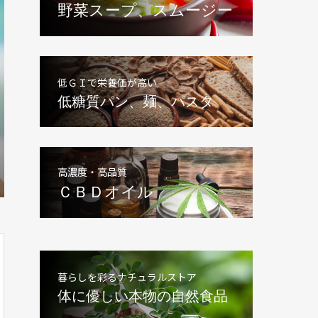
野菜スープ、スムージー
低ＧＩで栄養価が高い
低糖質パン、麺、パスタ
高濃度・高品質
ＣＢＤオイル
暮らしを彩るナチュラルストア
体に優しい本物の自然食品