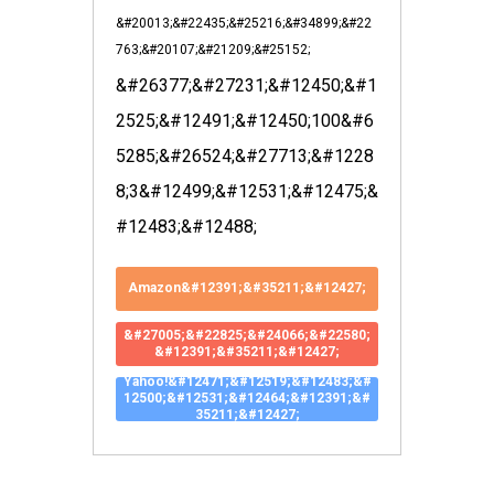
&#20013;&#22435;&#25216;&#34899;&#22
763;&#20107;&#21209;&#25152;
&#26377;&#27231;&#12450;&#1
2525;&#12491;&#12450;100&#6
5285;&#26524;&#27713;&#1228
8;3&#12499;&#12531;&#12475;&
#12483;&#12488;
Amazon&#12391;&#35211;&#12427;
&#27005;&#22825;&#24066;&#22580;
&#12391;&#35211;&#12427;
Yahoo!&#12471;&#12519;&#12483;&#
12500;&#12531;&#12464;&#12391;&#
35211;&#12427;