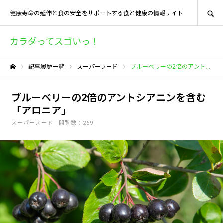
SEARCH
健康寿命の延伸と食の安全をサポートする食と健康の情報サイト
カラダってスゴいっ！
記事履歴一覧
スーパーフード
ブルーベリーの2倍のアントシアニンを含む「アロニア」
ホーム
ブルーベリーの2倍のアントシアニンを含む
「アロニア」
スーパーフード
閲覧数：269