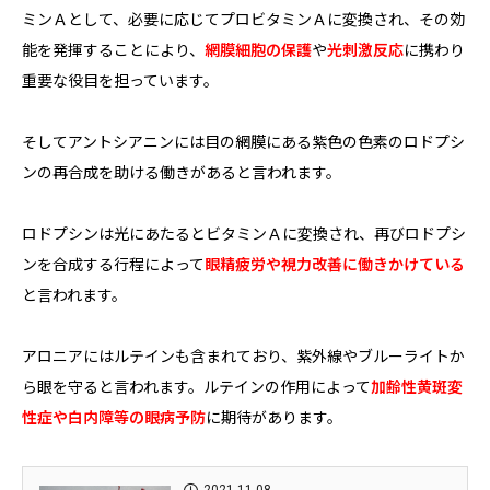
ミンＡとして、必要に応じてプロビタミンＡに変換され、その効
能を発揮することにより、
網膜細胞の保護
や
光刺激反応
に携わり
重要な役目を担っています。
そしてアントシアニンには目の網膜にある紫色の色素のロドプシ
ンの再合成を助ける働きがあると言われます。
ロドプシンは光にあたるとビタミンＡに変換され、再びロドプシ
ンを合成する行程によって
眼精疲労や視力改善に働きかけている
と言われます。
アロニアにはルテインも含まれており、紫外線やブルーライトか
ら眼を守ると言われます。ルテインの作用によって
加齢性黄斑変
性症や白内障等の眼病予防
に期待があります。