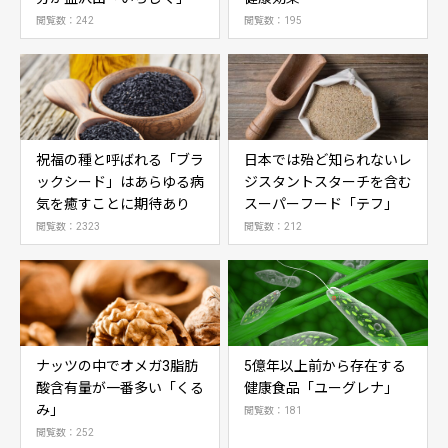
閲覧数：242
閲覧数：195
祝福の種と呼ばれる「ブラ
日本では殆ど知られないレ
ックシード」はあらゆる病
ジスタントスターチを含む
気を癒すことに期待あり
スーパーフード「テフ」
閲覧数：2323
閲覧数：212
ナッツの中でオメガ3脂肪
5億年以上前から存在する
酸含有量が一番多い「くる
健康食品「ユーグレナ」
み」
閲覧数：181
閲覧数：252