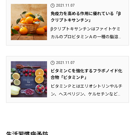
2021.11.07
免疫力を高める作用に優れている「β
クリプトキサンチン」
βクリプトキサンチンはファイトケミ
カルのプロビタミンＡの一種の脂溶性
の成分であり、みかんをはじめとす...
2021.11.07
ビタミンＣを強化するフラボノイド化
合物「ビタミンＰ」
ビタミンＰとはエリオシトリンやルチ
ン、ヘスペリジン、ケルセチンなどの
フラボノイド化合物のことです。血...
生活習慣病予防