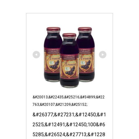
&#20013;&#22435;&#25216;&#34899;&#22
763;&#20107;&#21209;&#25152;
&#26377;&#27231;&#12450;&#1
2525;&#12491;&#12450;100&#6
5285;&#26524;&#27713;&#1228