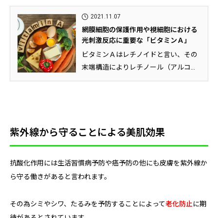
2021.11.07
網膜細胞の保護作用や視細胞における
光刺激反応に重要な「ビタミンＡ」
ビタミンＡはレチノイドと言い、その
末端構造によりレチノール（アルコー
ル）、レチナール（アルデヒド）、...
紫外線から守ることによる美肌効果
抗酸化作用には生活習慣病予防や癌予防の他にも皮膚を紫外線か
ら守る働きがあると言われます。
その為シミやシワ、たるみを予防することによって
老化防止
に期
待があるとされています。