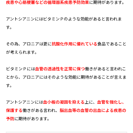
疾患や心筋梗塞などの循環器系疾患予防効果
に期待があります。
アントシアニンにはビタミンＰのような効能があると言われま
す。
その為、アロニアは更に
抗酸化作用に優れている
食品であること
が考えられます。
ビタミンＰには
血管の透過性を正常に保つ
働きがあると言われこ
とから、アロニアにはそのような効能に期待があることが言えま
す。
アントシアニンには
血小板の凝固を抑える
上に、
血管を強化し、
保護する
働きがある言われ、
脳出血等の血管の出血による疾患の
予防
に期待があります。