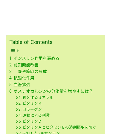
Table of Contents
インスリン作用を高める
認知機能改善
骨や筋肉の形成
抗酸化作用
血管拡張
オステオカルシンの分泌量を増やすには？
骨を作るミネラル
ビタミンＫ
コラーゲン
運動による刺激
ビタミンＤ
ビタミンＡとビタミンＥの過剰摂取を防ぐ
βクリプトキサンチン