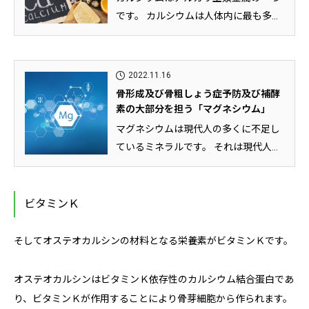
です。 カルシウムは人体内に最も多く
存在するミネラルであり、体重の...
2022.11.16
骨形成及び骨粗しょう症予防及び補酵
素の大部分を担う「マグネシウム」
マグネシウムは現代人の多くに不足し
ているミネラルです。 それは現代人に
不足しがちなある食品群にマグネ...
ビタミンＫ
そしてオステオカルシンの材料となる栄養素がビタミンＫです。
オステオカルシンはビタミンＫ依存性のカルシウム結合蛋白であ
り、ビタミンＫが作用することにより骨芽細胞から作られます。