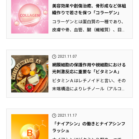
美容効果や創傷治癒、骨形成など体組
織作りで若さを保つ「コラーゲン」
コラーゲンとは蛋白質の一種であり、
皮膚や骨、血管、腱（繊維質）、目の
網膜等に存在し、皮膚の弾力を作り...
2021.11.07
網膜細胞の保護作用や視細胞における
光刺激反応に重要な「ビタミンＡ」
ビタミンＡはレチノイドと言い、その
末端構造によりレチノール（アルコー
ル）、レチナール（アルデヒド）、...
2021.11.17
「ナイアシン」の働きとナイアシンフ
ラッシュ