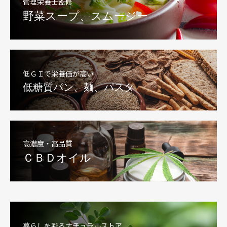
管理栄養士監修
野菜スープ、スムージー
低ＧＩで栄養価が高い
低糖質パン、麺、パスタ
高濃度・高品質
ＣＢＤオイル
暮らしを彩るナチュラルストア