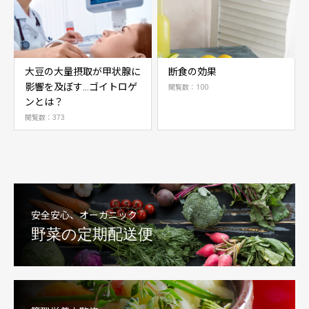
大豆の大量摂取が甲状腺に
断食の効果
影響を及ぼす…ゴイトロゲ
閲覧数：100
ンとは？
閲覧数：373
安全安心、オーガニック
野菜の定期配送便