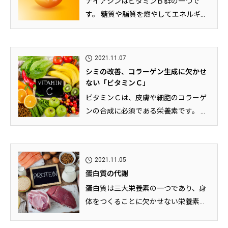
ナイアシンはビタミンＢ群の一つで
す。 糖質や脂質を燃やしてエネルギー
を作り出すときや、二日酔いの原因...
2021.11.07
シミの改善、コラーゲン生成に欠かせ
ない「ビタミンＣ」
ビタミンＣは、皮膚や細胞のコラーゲ
ンの合成に必須である栄養素です。 美
肌効果のイメージが強いですが、...
2021.11.05
蛋白質の代謝
蛋白質は三大栄養素の一つであり、身
体をつくることに欠かせない栄養素で
す。 身体を構成する他にも、代謝...