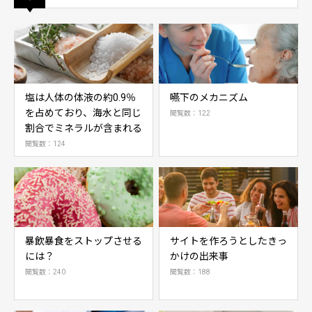
塩は人体の体液の約0.9％
嚥下のメカニズム
を占めており、海水と同じ
閲覧数：122
割合でミネラルが含まれる
閲覧数：124
暴飲暴食をストップさせる
サイトを作ろうとしたきっ
には？
かけの出来事
閲覧数：240
閲覧数：188