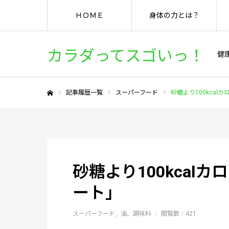
ＨＯＭＥ
身体の力とは？
カラダってスゴいっ！
健
記事履歴一覧
スーパーフード
砂糖より100kca
ホーム
砂糖より100kcal
ート」
スーパーフード
油、調味料
閲覧数：421