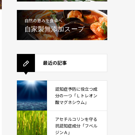
自然の恵みを食卓へ
自家製無添加スープ
最近の記事
認知症予防に役立つ成
分の一つ「Ｌトレオン
酸マグネシウム」
アセチルコリンを守る
抗認知症成分「フベル
ジンＡ」