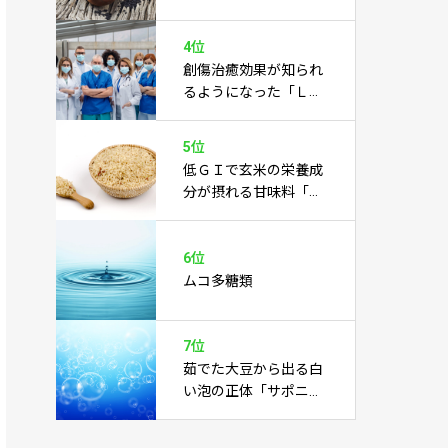
あらゆる病気を癒すこ
とに期待あり
4位
創傷治癒効果が知られ
るようになった「Ｌカ
ルノシン」
5位
低ＧＩで玄米の栄養成
分が摂れる甘味料「玄
米水飴」
6位
ムコ多糖類
7位
茹でた大豆から出る白
い泡の正体「サポニ
ン」とは