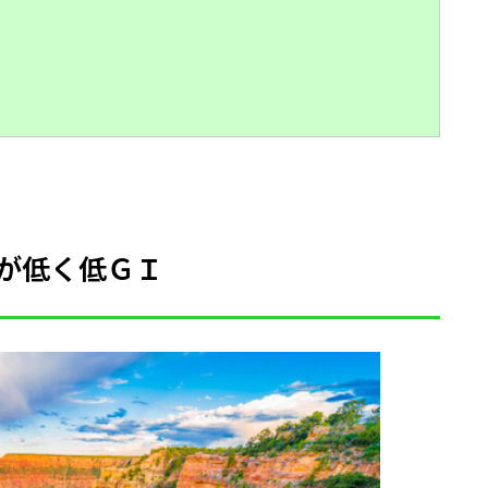
ーが低く低ＧＩ