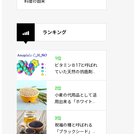
料理の由来
ランキング
1位
ビタミンＢ17と呼ばれ
ていた天然の抗癌剤
「アミグダリン」
2位
小麦の代用品として活
用出来る「ホワイトソ
ルガム」
3位
祝福の種と呼ばれる
「ブラックシード」は