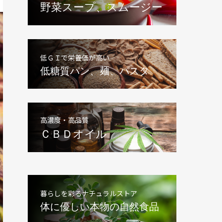
野菜スープ、スムージー
低ＧＩで栄養価が高い
低糖質パン、麺、パスタ
高濃度・高品質
ＣＢＤオイル
暮らしを彩るナチュラルストア
体に優しい本物の自然食品