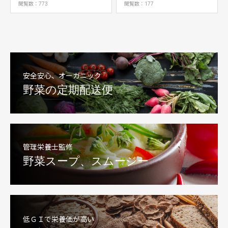
する
閲覧数：773
閲覧数：177
安全安心、オーガニック
野菜の定期配送便
管理栄養士監修
野菜スープ、スムージー
低ＧＩで栄養価が高い