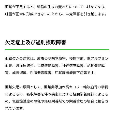
亜鉛が不足すると、細胞の生まれ変わりについていけなくなり、
味蕾が正常に形成できないことから、味覚障害を引き越します。
欠乏症上及び過剰摂取障害
亜鉛欠乏の症状は、皮膚炎や味覚障害、慢性下痢、低アルブミン
血漿、汎血球減少、免疫機能障害、神経感覚障害、認知機能障
害、成長遅延、性腺発育障害、甲状腺機能低下症等です。
亜鉛欠乏の原因として、亜鉛非添加の高カロリー輸液施行の継続
によるもの、吸収障害を伴う疾患に対する経腸栄養施行によるも
の、低亜鉛濃度の母乳や経腸栄養剤での栄養管理の場合に報告さ
れています。