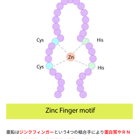
亜鉛は
ジンクフィンガー
という4つの結合手により
蛋白質やＲＮ