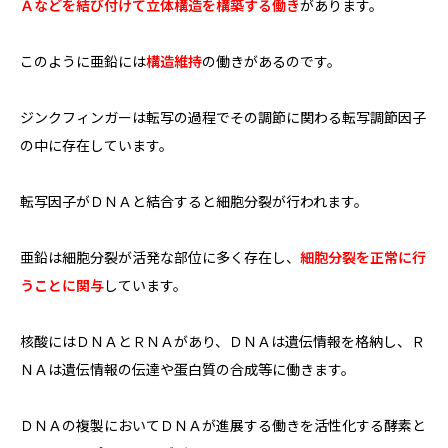
Ａなどを結び付けて立体構造を構築する働き
があります。
このように亜鉛には
構造維持
の働きがあるのです。
ジンクフィンガーは転写の過程でその調節に関わる転写調節因子
の中に存在しています。
転写因子がＤＮＡと結合すると細胞分裂が行われます。
亜鉛は細胞分裂が活発な部位に多く存在し、
細胞分裂を正常に行
うことに関与
しています。
核酸にはＤＮＡとＲＮＡがあり、ＤＮＡは遺伝情報を格納し、Ｒ
ＮＡは遺伝情報の伝達や蛋白質の合成等に働きます。
ＤＮＡの複製においてＤＮＡが進展する働きを活性化する酵素と