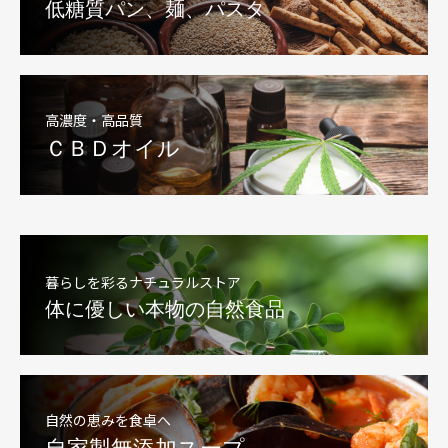
低糖質パン、麺、パスタ
高濃度・高品質
ＣＢＤオイル
暮らしを彩るナチュラルストア
体に優しい本物の自然食品
自然の恵みを食卓へ