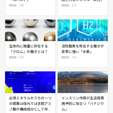
閲覧数：138
閲覧数：313
生体内に微量に存在する
活性酸素を除去する働きが
「クロム」の働きとは？
非常に強い「水素」
閲覧数：402
閲覧数：156
必須ミネラルのうちの一つ
インスリン作用が生活習慣
の硫黄は体内では含硫アミ
病予防に役立つ「バナジウ
ノ酸の構成成分として存在
ム」