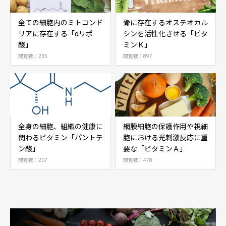
全ての細胞内のミトコンド
骨に存在するオステオカル
リアに存在する「αリポ
シンを活性化させる「ビタ
酸」
ミンＫ」
閲覧数：235
閲覧数：897
全身の細胞、組織の健康に
網膜細胞の保護作用や視細
関わるビタミン「パントテ
胞における光刺激反応に重
ン酸」
要な「ビタミンＡ」
閲覧数：207
閲覧数：478