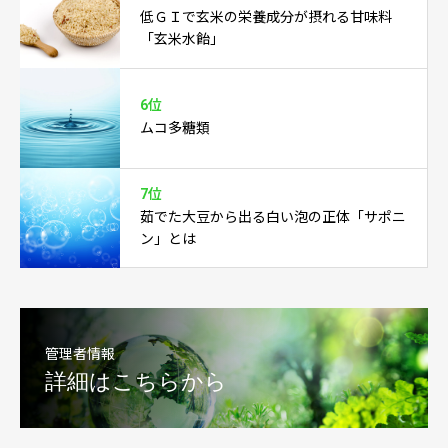
低ＧＩで玄米の栄養成分が摂れる甘味料
「玄米水飴」
6位
ムコ多糖類
7位
茹でた大豆から出る白い泡の正体「サポニ
ン」とは
管理者情報
詳細はこちらから