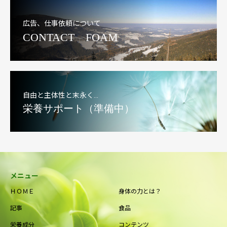
広告、仕事依頼について
CONTACT FOAM
自由と主体性と末永く…
栄養サポート（準備中）
メニュー
ＨＯＭＥ
身体の力とは？
記事
食品
栄養成分
コンテンツ