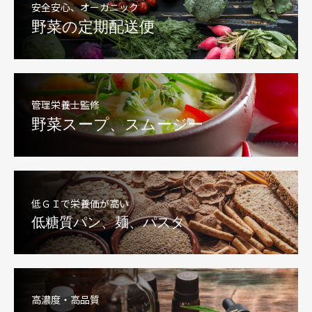
安全安心、オーガニック
野菜の定期配送便
管理栄養士監修
野菜スープ、スムージー
低ＧＩで栄養価が高い
低糖質パン、麺、パスタ
高濃度・高品質