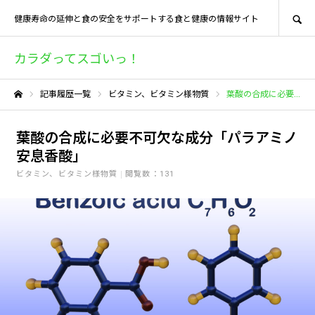
SEARCH
健康寿命の延伸と食の安全をサポートする食と健康の情報サイト
カラダってスゴいっ！
記事履歴一覧
ビタミン、ビタミン様物質
葉酸の合成に必要不可欠な成分「パラアミノ安息香酸」
ホーム
葉酸の合成に必要不可欠な成分「パラアミノ
安息香酸」
ビタミン、ビタミン様物質
閲覧数：131