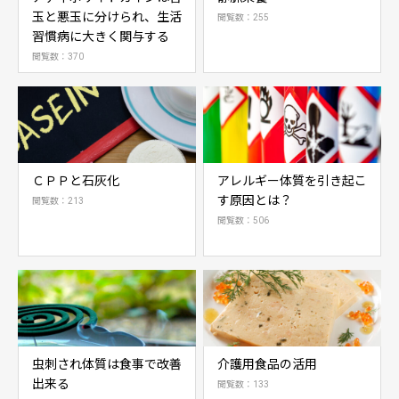
玉と悪玉に分けられ、生活
閲覧数：255
習慣病に大きく関与する
閲覧数：370
ＣＰＰと石灰化
アレルギー体質を引き起こ
す原因とは？
閲覧数：213
閲覧数：506
虫刺され体質は食事で改善
介護用食品の活用
出来る
閲覧数：133