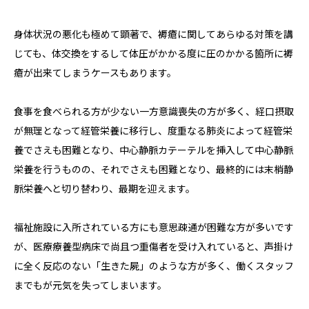
身体状況の悪化も極めて顕著で、褥瘡に関してあらゆる対策を講
じても、体交換をするして体圧がかかる度に圧のかかる箇所に褥
瘡が出来てしまうケースもあります。
食事を食べられる方が少ない一方意識喪失の方が多く、経口摂取
が無理となって経管栄養に移行し、度重なる肺炎によって経管栄
養でさえも困難となり、中心静脈カテーテルを挿入して中心静脈
栄養を行うものの、それでさえも困難となり、最終的には末梢静
脈栄養へと切り替わり、最期を迎えます。
福祉施設に入所されている方にも意思疎通が困難な方が多いです
が、医療療養型病床で尚且つ重傷者を受け入れていると、声掛け
に全く反応のない「生きた屍」のような方が多く、働くスタッフ
までもが元気を失ってしまいます。