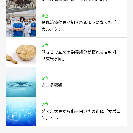
4位
創傷治癒効果が知られるようになった「Ｌ
カルノシン」
5位
低ＧＩで玄米の栄養成分が摂れる甘味料
「玄米水飴」
6位
ムコ多糖類
7位
茹でた大豆から出る白い泡の正体「サポニ
ン」とは