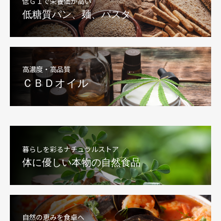
低ＧＩで栄養価が高い
低糖質パン、麺、パスタ
高濃度・高品質
ＣＢＤオイル
暮らしを彩るナチュラルストア
体に優しい本物の自然食品
自然の恵みを食卓へ