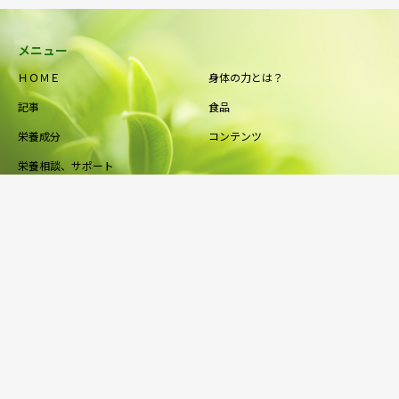
メニュー
ＨＯＭＥ
身体の力とは？
記事
食品
栄養成分
コンテンツ
栄養相談、サポート
カラダってスゴいっ！
健康寿命の延伸と食の安全をサポートする食と健康の情報サイト