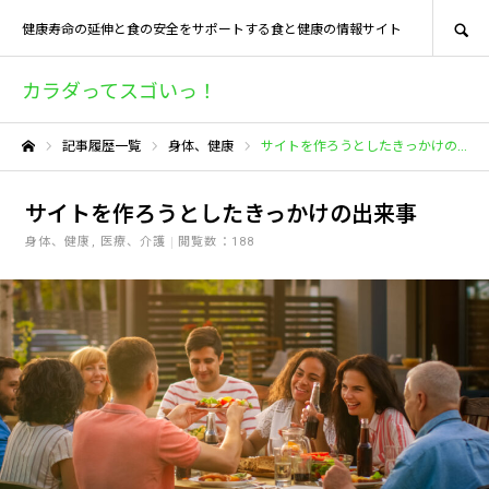
SEARCH
健康寿命の延伸と食の安全をサポートする食と健康の情報サイト
カラダってスゴいっ！
記事履歴一覧
身体、健康
サイトを作ろうとしたきっかけの出来事
ホーム
サイトを作ろうとしたきっかけの出来事
身体、健康
医療、介護
閲覧数：188