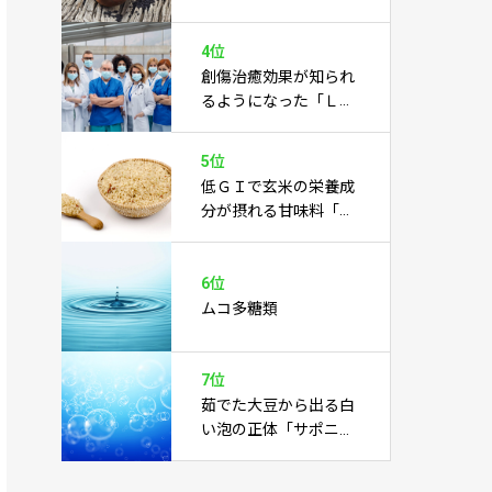
あらゆる病気を癒すこ
とに期待あり
4位
創傷治癒効果が知られ
るようになった「Ｌカ
ルノシン」
5位
低ＧＩで玄米の栄養成
分が摂れる甘味料「玄
米水飴」
6位
ムコ多糖類
7位
茹でた大豆から出る白
い泡の正体「サポニ
ン」とは