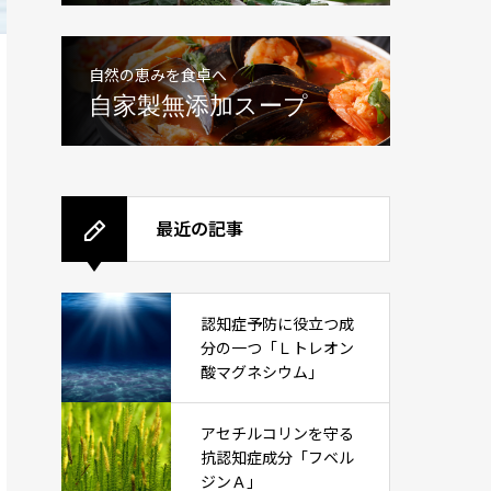
自然の恵みを食卓へ
自家製無添加スープ
最近の記事
認知症予防に役立つ成
分の一つ「Ｌトレオン
酸マグネシウム」
アセチルコリンを守る
抗認知症成分「フベル
ジンＡ」