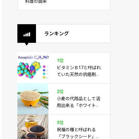
料理の由来
ランキング
1位
ビタミンＢ17と呼ばれ
ていた天然の抗癌剤
「アミグダリン」
2位
小麦の代用品として活
用出来る「ホワイトソ
ルガム」
3位
祝福の種と呼ばれる
「ブラックシード」は