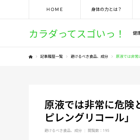
ＨＯＭＥ
身体の力とは？
カラダってスゴいっ！
健
記事履歴一覧
避けるべき食品、成分
原液では非常
ホーム
原液では非常に危険
ピレングリコール」
避けるべき食品、成分
閲覧数：195