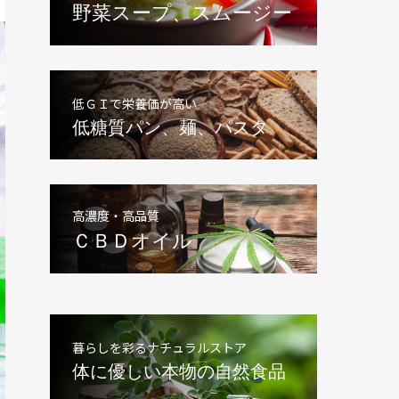
野菜スープ、スムージー
低ＧＩで栄養価が高い
低糖質パン、麺、パスタ
高濃度・高品質
ＣＢＤオイル
暮らしを彩るナチュラルストア
体に優しい本物の自然食品