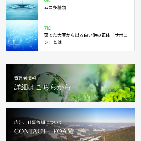
6位
ムコ多糖類
7位
茹でた大豆から出る白い泡の正体「サポニ
ン」とは
管理者情報
詳細はこちらから
広告、仕事依頼について
CONTACT FOAM