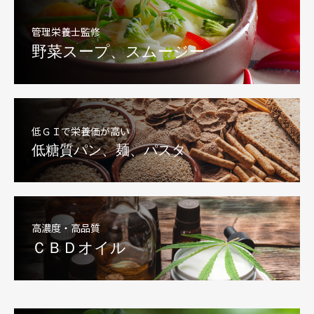
管理栄養士監修
野菜スープ、スムージー
低ＧＩで栄養価が高い
低糖質パン、麺、パスタ
高濃度・高品質
ＣＢＤオイル