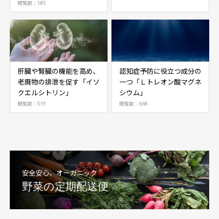
閲覧数：185
肝臓や腎臓の機能を高め、
認知症予防に役立つ成分の
老廃物の排泄を促す「イソ
一つ「Ｌトレオン酸マグネ
クエルシトリン」
シウム」
閲覧数：519
閲覧数：668
安全安心、オーガニック
野菜の定期配送便