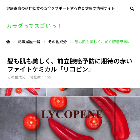
SEARCH
健康寿命の延伸と食の安全をサポートする食と健康の情報サイト
カラダってスゴいっ！
記事履歴一覧
その他成分
髪も肌も美しく、前立腺癌予防に期待の赤いファイトケミカル「リコピン」
ホーム
髪も肌も美しく、前立腺癌予防に期待の赤い
ファイトケミカル「リコピン」
その他成分
閲覧数：152