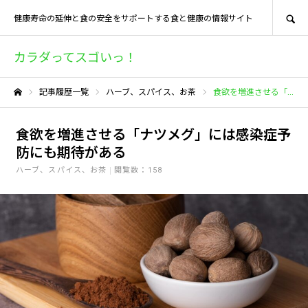
SEARCH
健康寿命の延伸と食の安全をサポートする食と健康の情報サイト
カラダってスゴいっ！
記事履歴一覧
ハーブ、スパイス、お茶
食欲を増進させる「ナツメグ」には感染症予防にも期待がある
ホーム
食欲を増進させる「ナツメグ」には感染症予
防にも期待がある
ハーブ、スパイス、お茶
閲覧数：158