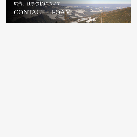
広告、仕事依頼について
CONTACT FOAM
自由と主体性と末永く…
栄養サポート（準備中）
メニュー
ＨＯＭＥ
身体の力とは？
記事
食品
栄養成分
コンテンツ
栄養相談、サポート