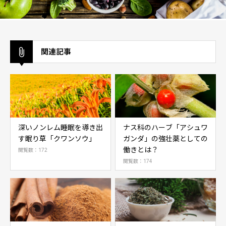
関連記事
深いノンレム睡眠を導き出
ナス科のハーブ「アシュワ
す眠り草「クワンソウ」
ガンダ」の強壮薬としての
働きとは？
閲覧数：172
閲覧数：174