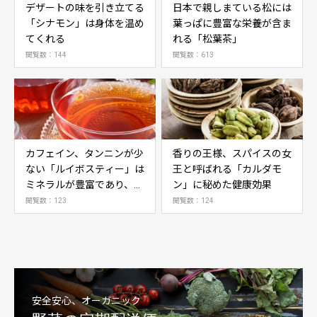
デザートの味を引き立てる
日本で親しまている松には
「シナモン」は身体を温め
葉っぱに豊富な栄養が含ま
てくれる
れる「松葉茶」
閲覧数：144
閲覧数：613
カフェイン、タンニンが少
香りの王様、スパイスの女
ない「ルイボスティー」は
王と呼ばれる「カルダモ
ミネラルが豊富であり、抗
ン」に秘めた健康効果
酸化作用に期待
閲覧数：123
閲覧数：124
安全安心、オーガニック