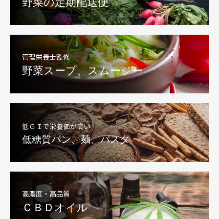
野菜の定期配送便
管理栄養士監修
野菜スープ、スムージー
低ＧＩで栄養価が高い
低糖質パン、麺、パスタ
高濃度・高品質
ＣＢＤオイル