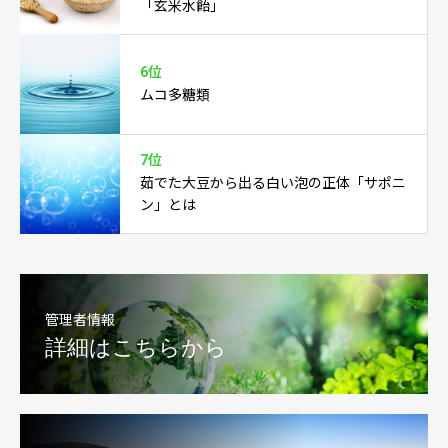
「玄米水飴」
6位
ムコ多糖類
7位
茹でた大豆から出る白い泡の正体「サポニ
ン」とは
管理者情報
詳細はこちらから