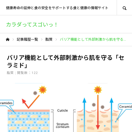
SEARCH
健康寿命の延伸と食の安全をサポートする食と健康の情報サイト
カラダってスゴいっ！
記事履歴一覧
脂質
バリア機能として外部刺激から肌を守る「セラミド」
ホーム
バリア機能として外部刺激から肌を守る「セ
ラミド」
脂質
閲覧数：122