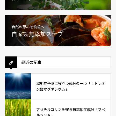
自然の恵みを食卓へ
自家製無添加スープ
最近の記事
認知症予防に役立つ成分の一つ「Ｌトレオ
ン酸マグネシウム」
アセチルコリンを守る抗認知症成分「フベ
ルジンＡ」