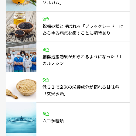
ソルガム」
3位
祝福の種と呼ばれる「ブラックシード」は
あらゆる病気を癒すことに期待あり
4位
創傷治癒効果が知られるようになった「Ｌ
カルノシン」
5位
低ＧＩで玄米の栄養成分が摂れる甘味料
「玄米水飴」
6位
ムコ多糖類