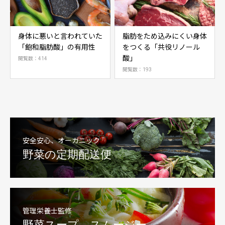
身体に悪いと言われていた
脂肪をため込みにくい身体
「飽和脂肪酸」の有用性
をつくる「共役リノール
酸」
閲覧数：414
閲覧数：193
安全安心、オーガニック
野菜の定期配送便
管理栄養士監修
野菜スープ、スムージー