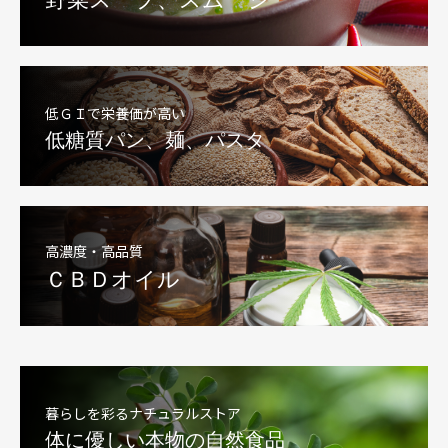
低ＧＩで栄養価が高い
低糖質パン、麺、パスタ
高濃度・高品質
ＣＢＤオイル
暮らしを彩るナチュラルストア
体に優しい本物の自然食品