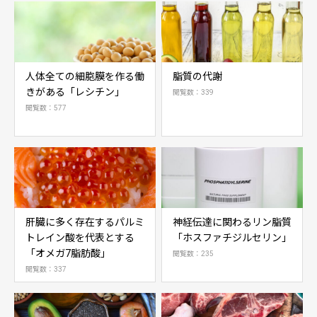
人体全ての細胞膜を作る働
脂質の代謝
きがある「レシチン」
閲覧数：339
閲覧数：577
肝臓に多く存在するパルミ
神経伝達に関わるリン脂質
トレイン酸を代表とする
「ホスファチジルセリン」
「オメガ7脂肪酸」
閲覧数：235
閲覧数：337