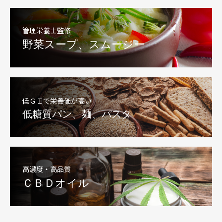
管理栄養士監修
野菜スープ、スムージー
低ＧＩで栄養価が高い
低糖質パン、麺、パスタ
高濃度・高品質
ＣＢＤオイル