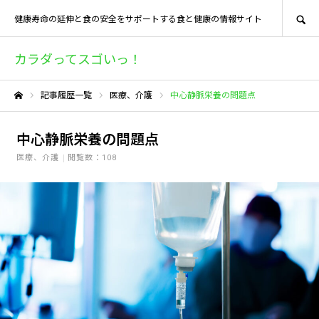
SEARCH
健康寿命の延伸と食の安全をサポートする食と健康の情報サイト
カラダってスゴいっ！
記事履歴一覧
医療、介護
中心静脈栄養の問題点
ホーム
中心静脈栄養の問題点
医療、介護
閲覧数：108