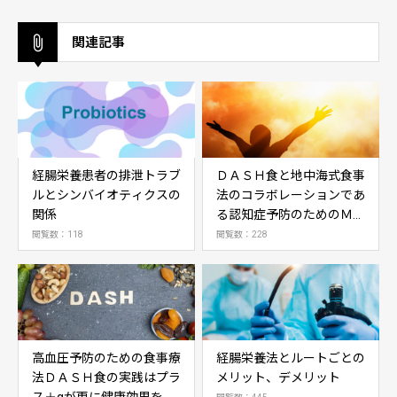
関連記事
経腸栄養患者の排泄トラブ
ＤＡＳＨ食と地中海式食事
ルとシンバイオティクスの
法のコラボレーションであ
関係
る認知症予防のためのＭＩ
ＮＤ食
閲覧数：118
閲覧数：228
高血圧予防のための食事療
経腸栄養法とルートごとの
法ＤＡＳＨ食の実践はプラ
メリット、デメリット