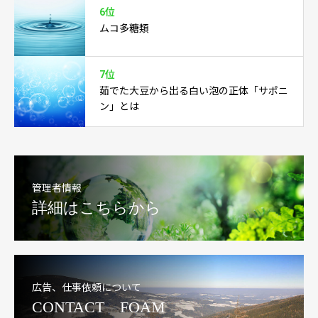
6位
ムコ多糖類
7位
茹でた大豆から出る白い泡の正体「サポニ
ン」とは
管理者情報
詳細はこちらから
広告、仕事依頼について
CONTACT FOAM