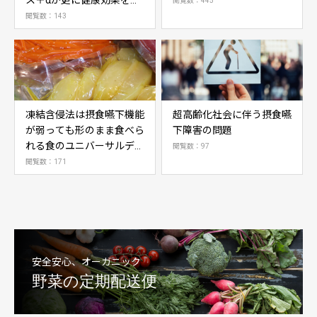
ス＋αが更に健康効果をも
閲覧数：445
たらす
閲覧数：143
凍結含侵法は摂食嚥下機能
超高齢化社会に伴う摂食嚥
が弱っても形のまま食べら
下障害の問題
れる食のユニバーサルデザ
閲覧数：97
インフード
閲覧数：171
安全安心、オーガニック
野菜の定期配送便