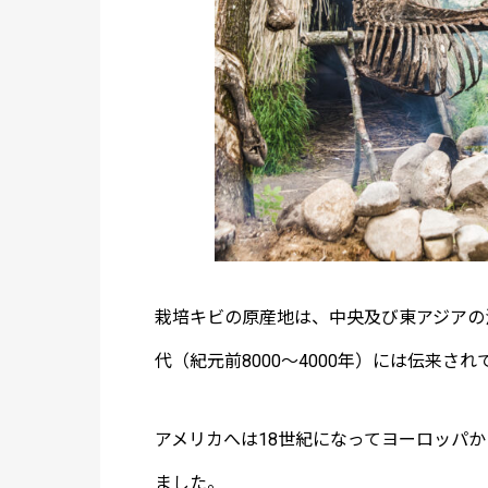
栽培キビの原産地は、中央及び東アジアの
代（紀元前8000～4000年）には伝来さ
アメリカへは18世紀になってヨーロッパ
ました。