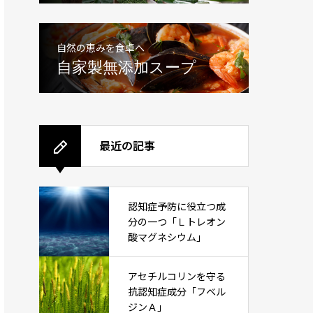
自然の恵みを食卓へ
自家製無添加スープ
最近の記事
認知症予防に役立つ成
分の一つ「Ｌトレオン
酸マグネシウム」
アセチルコリンを守る
抗認知症成分「フベル
ジンＡ」