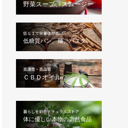
野菜スープ、スムージー
低ＧＩで栄養価が高い
低糖質パン、麺、パスタ
高濃度・高品質
ＣＢＤオイル
暮らしを彩るナチュラルストア
体に優しい本物の自然食品