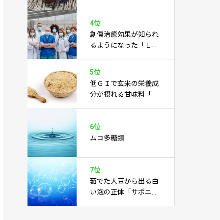
あらゆる病気を癒すこ
とに期待あり
4位
創傷治癒効果が知られ
るようになった「Ｌカ
ルノシン」
5位
低ＧＩで玄米の栄養成
分が摂れる甘味料「玄
米水飴」
6位
ムコ多糖類
7位
茹でた大豆から出る白
い泡の正体「サポニ
ン」とは