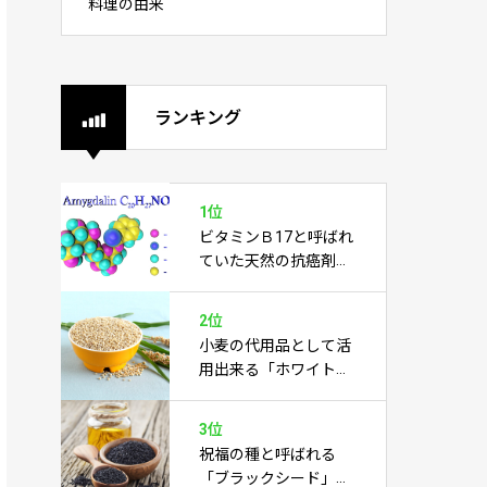
料理の由来
ランキング
1位
ビタミンＢ17と呼ばれ
ていた天然の抗癌剤
「アミグダリン」
2位
小麦の代用品として活
用出来る「ホワイトソ
ルガム」
3位
祝福の種と呼ばれる
「ブラックシード」は