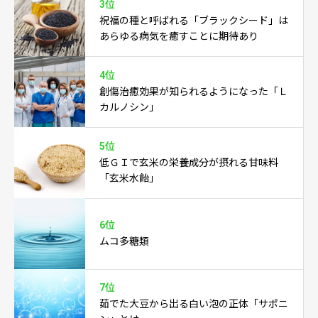
3位
祝福の種と呼ばれる「ブラックシード」は
あらゆる病気を癒すことに期待あり
4位
創傷治癒効果が知られるようになった「Ｌ
カルノシン」
5位
低ＧＩで玄米の栄養成分が摂れる甘味料
「玄米水飴」
6位
ムコ多糖類
7位
茹でた大豆から出る白い泡の正体「サポニ