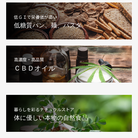
低ＧＩで栄養価が高い
低糖質パン、麺、パスタ
高濃度・高品質
ＣＢＤオイル
暮らしを彩るナチュラルストア
体に優しい本物の自然食品