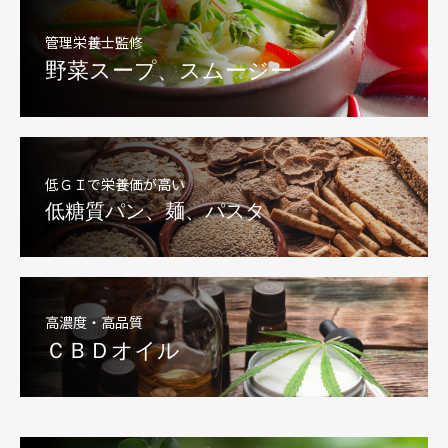
管理栄養士監修
野菜スープ、スムージー
低ＧＩで栄養価が高い
低糖質パン、麺、パスタ
高濃度・高品質
ＣＢＤオイル