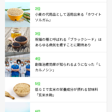
2位
小麦の代用品として活用出来る「ホワイト
ソルガム」
3位
祝福の種と呼ばれる「ブラックシード」は
あらゆる病気を癒すことに期待あり
4位
創傷治癒効果が知られるようになった「Ｌ
カルノシン」
5位
低ＧＩで玄米の栄養成分が摂れる甘味料
「玄米水飴」
6位