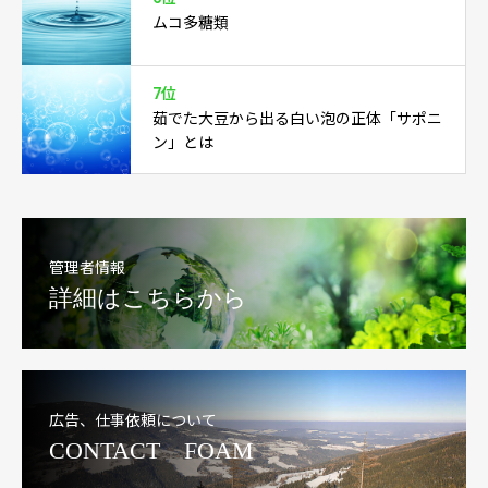
ムコ多糖類
7位
茹でた大豆から出る白い泡の正体「サポニ
ン」とは
管理者情報
詳細はこちらから
広告、仕事依頼について
CONTACT FOAM