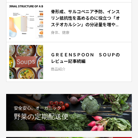
骨形成、サルコペニア予防、インス
リン抵抗性を高めるのに役立つ「オ
ステオカルシン」の分泌量を増やす
には？
身体、健康
ＧＲＥＥＮＳＰＯＯＮ ＳＯＵＰの
レビュー記事続編
商品紹介
安全安心、オーガニック
野菜の定期配送便