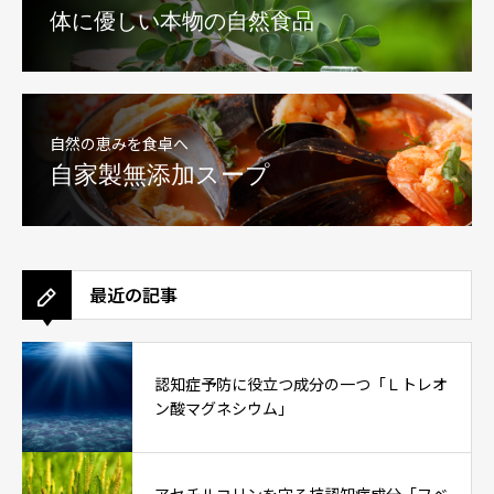
体に優しい本物の自然食品
自然の恵みを食卓へ
自家製無添加スープ
最近の記事
認知症予防に役立つ成分の一つ「Ｌトレオ
ン酸マグネシウム」