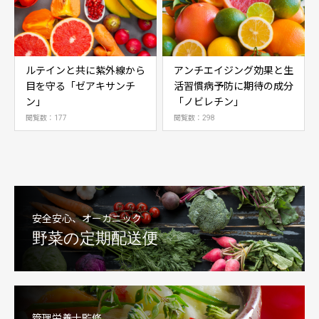
ルテインと共に紫外線から
アンチエイジング効果と生
目を守る「ゼアキサンチ
活習慣病予防に期待の成分
ン」
「ノビレチン」
閲覧数：177
閲覧数：298
安全安心、オーガニック
野菜の定期配送便
管理栄養士監修