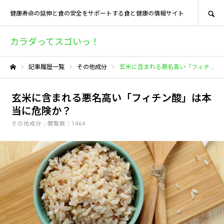
SEARCH
健康寿命の延伸と食の安全をサポートする食と健康の情報サイト
カラダってスゴいっ！
記事履歴一覧
その他成分
玄米に含まれる悪名高い「フィチン酸」は本当に危険か？
ホーム
玄米に含まれる悪名高い「フィチン酸」は本
当に危険か？
その他成分
閲覧数：1464