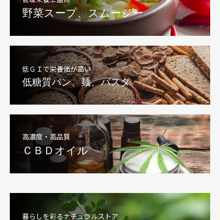
野菜スープ、スムージー
低ＧＩで栄養価が高い
低糖質パン、麺、パスタ
高濃度・高品質
ＣＢＤオイル
暮らしを彩るナチュラルストア