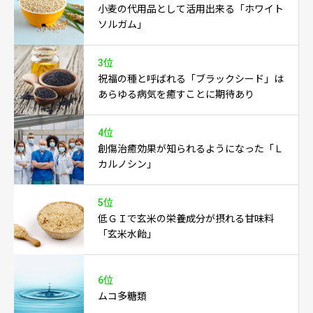
小麦の代用品として活用出来る「ホワイト
ソルガム」
3位
祝福の種と呼ばれる「ブラックシード」は
あらゆる病気を癒すことに期待あり
4位
創傷治癒効果が知られるようになった「Ｌ
カルノシン」
5位
低ＧＩで玄米の栄養成分が摂れる甘味料
「玄米水飴」
6位
ムコ多糖類