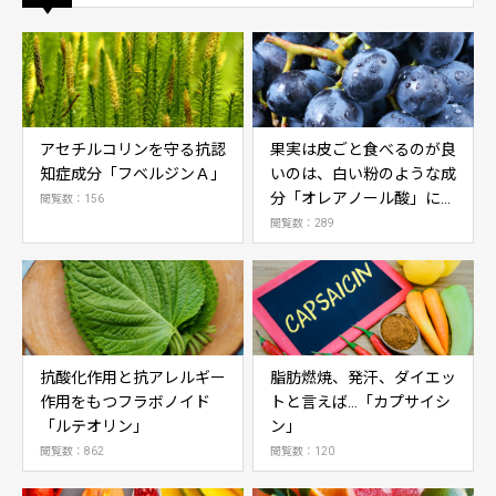
アセチルコリンを守る抗認
果実は皮ごと食べるのが良
知症成分「フベルジンＡ」
いのは、白い粉のような成
分「オレアノール酸」によ
閲覧数：156
る
閲覧数：289
抗酸化作用と抗アレルギー
脂肪燃焼、発汗、ダイエッ
作用をもつフラボノイド
トと言えば…「カプサイシ
「ルテオリン」
ン」
閲覧数：862
閲覧数：120