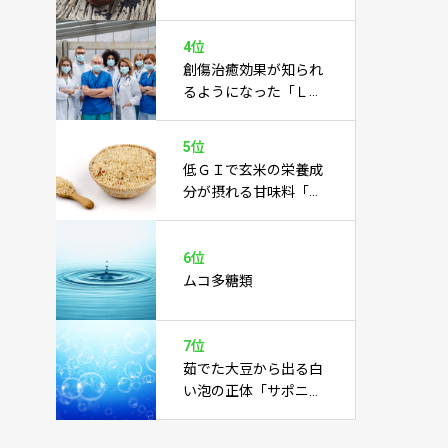
あらゆる病気を癒すこ
とに期待あり
4位
創傷治癒効果が知られ
るようになった「Ｌカ
ルノシン」
5位
低ＧＩで玄米の栄養成
分が摂れる甘味料「玄
米水飴」
6位
ムコ多糖類
7位
茹でた大豆から出る白
い泡の正体「サポニ
ン」とは