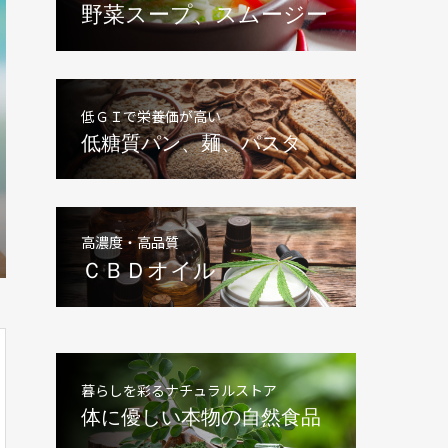
野菜スープ、スムージー
低ＧＩで栄養価が高い
低糖質パン、麺、パスタ
高濃度・高品質
ＣＢＤオイル
暮らしを彩るナチュラルストア
体に優しい本物の自然食品