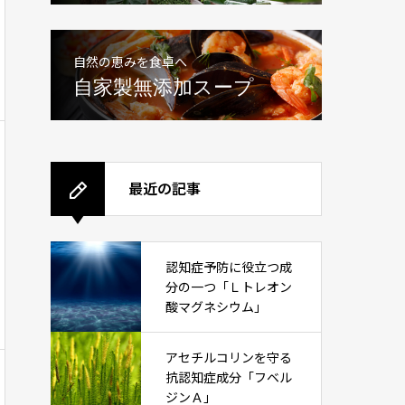
自然の恵みを食卓へ
自家製無添加スープ
最近の記事
認知症予防に役立つ成
分の一つ「Ｌトレオン
酸マグネシウム」
アセチルコリンを守る
抗認知症成分「フベル
ジンＡ」