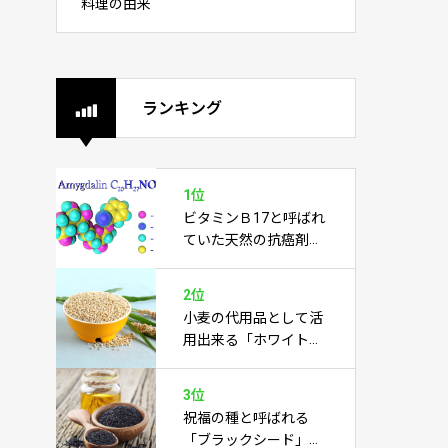
料理の由来
ランキング
1位
ビタミンＢ17と呼ばれ
ていた天然の抗癌剤
「アミグダリン」
2位
小麦の代用品として活
用出来る「ホワイトソ
ルガム」
3位
祝福の種と呼ばれる
「ブラックシード」は