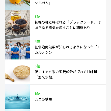
ソルガム」
3位
祝福の種と呼ばれる「ブラックシード」は
あらゆる病気を癒すことに期待あり
4位
創傷治癒効果が知られるようになった「Ｌ
カルノシン」
5位
低ＧＩで玄米の栄養成分が摂れる甘味料
「玄米水飴」
6位
ムコ多糖類