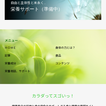
自由と主体性と末永く…
栄養サポート（準備中）
メニュー
ＨＯＭＥ
身体の力とは？
記事
食品
栄養成分
コンテンツ
栄養相談、サポート
カラダってスゴいっ！