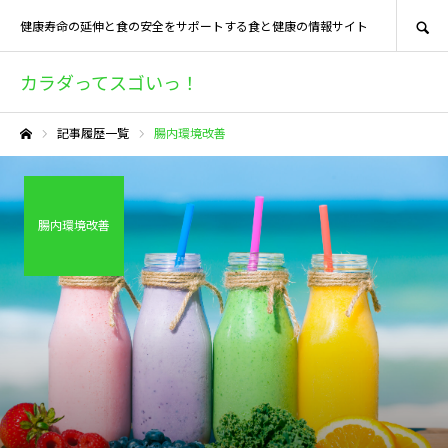
SEARCH
健康寿命の延伸と食の安全をサポートする食と健康の情報サイト
カラダってスゴいっ！
記事履歴一覧
腸内環境改善
ホーム
腸内環境改善