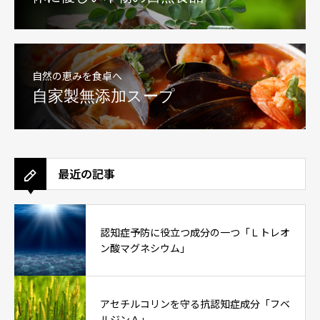
自然の恵みを食卓へ
自家製無添加スープ
最近の記事
認知症予防に役立つ成分の一つ「Ｌトレオ
ン酸マグネシウム」
アセチルコリンを守る抗認知症成分「フベ
ルジンＡ」