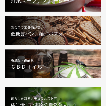
野菜スープ、スムージー
低ＧＩで栄養価が高い
低糖質パン、麺、パスタ
高濃度・高品質
ＣＢＤオイル
暮らしを彩るナチュラルストア
体に優しい本物の自然食品