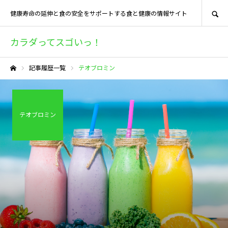
SEARCH
健康寿命の延伸と食の安全をサポートする食と健康の情報サイト
カラダってスゴいっ！
記事履歴一覧
テオブロミン
ホーム
テオブロミン