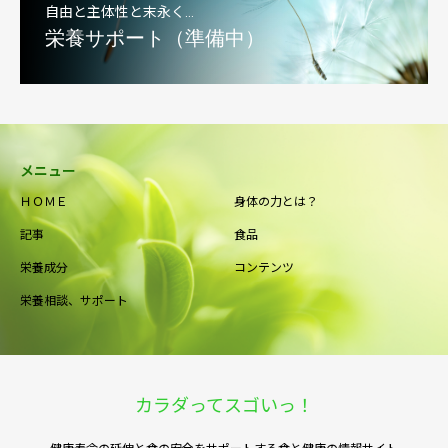
自由と主体性と末永く…
栄養サポート（準備中）
メニュー
ＨＯＭＥ
身体の力とは？
記事
食品
栄養成分
コンテンツ
栄養相談、サポート
カラダってスゴいっ！