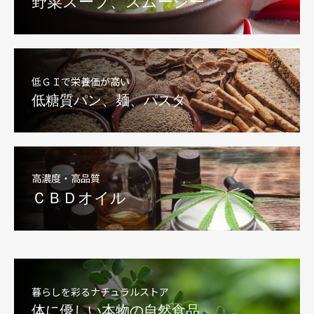
野菜スープ、スムージー
低ＧＩで栄養価が高い
低糖質パン、麺、パスタ
高濃度・高品質
ＣＢＤオイル
暮らしを彩るナチュラルストア
体に優しい本物の自然食品