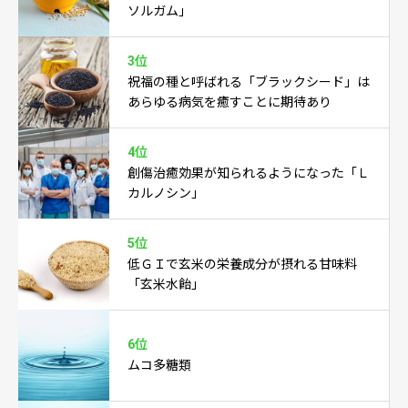
ソルガム」
3位
祝福の種と呼ばれる「ブラックシード」は
あらゆる病気を癒すことに期待あり
4位
創傷治癒効果が知られるようになった「Ｌ
カルノシン」
5位
低ＧＩで玄米の栄養成分が摂れる甘味料
「玄米水飴」
6位
ムコ多糖類