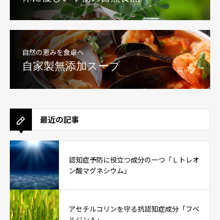
自然の恵みを食卓へ
自家製無添加スープ
最近の記事
認知症予防に役立つ成分の一つ「Ｌトレオ
ン酸マグネシウム」
アセチルコリンを守る抗認知症成分「フベ
ルジンＡ」